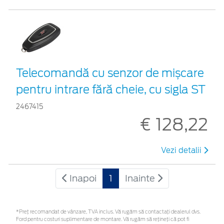
Telecomandă cu senzor de mișcare
pentru intrare fără cheie, cu sigla ST
2467415
€ 128,22
Vezi detalii
Inapoi
1
Inainte
*Preţ recomandat de vânzare, TVA inclus. Vă rugăm să contactaţi dealerul dvs.
Ford pentru costuri suplimentare de montare. Vă rugăm să rețineți că pot fi