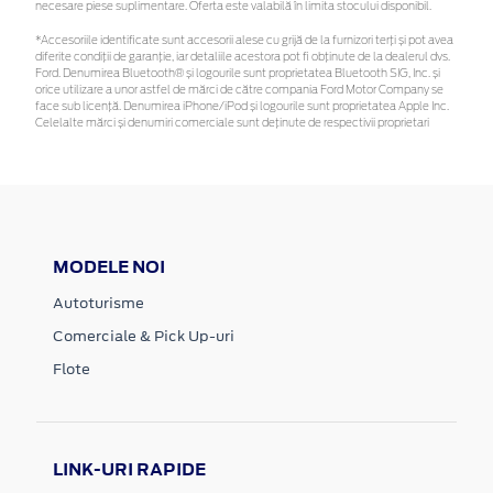
necesare piese suplimentare. Oferta este valabilă în limita stocului disponibil.
*Accesoriile identificate sunt accesorii alese cu grijă de la furnizori terți și pot avea
diferite condiții de garanție, iar detaliile acestora pot fi obținute de la dealerul dvs.
Ford. Denumirea Bluetooth® și logourile sunt proprietatea Bluetooth SIG, Inc. și
orice utilizare a unor astfel de mărci de către compania Ford Motor Company se
face sub licență. Denumirea iPhone/iPod și logourile sunt proprietatea Apple Inc.
Celelalte mărci și denumiri comerciale sunt deținute de respectivii proprietari
MODELE NOI
Autoturisme
Comerciale & Pick Up-uri
Flote
LINK-URI RAPIDE