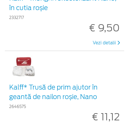
în cutia roșie
2332717
€ 9,50
Vezi detalii
Kalff* Trusă de prim ajutor în
geantă de nailon roșie, Nano
2646575
€ 11,12