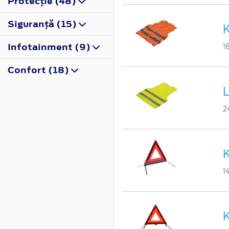
Protecţie (48)
Siguranţă (15)
K
Infotainment (9)
1
Confort (18)
L
2
K
1
K