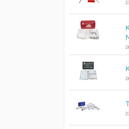
2
K
2
K
2
T
2