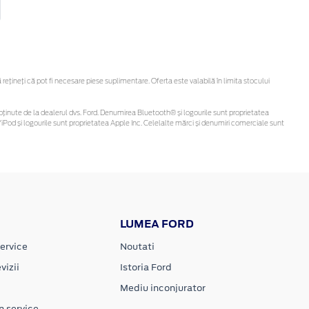
țineți că pot fi necesare piese suplimentare. Oferta este valabilă în limita stocului
 fi obținute de la dealerul dvs. Ford. Denumirea Bluetooth® și logourile sunt proprietatea
Pod și logourile sunt proprietatea Apple Inc. Celelalte mărci și denumiri comerciale sunt
LUMEA FORD
ervice
Noutati
vizii
Istoria Ford
Mediu inconjurator
n service