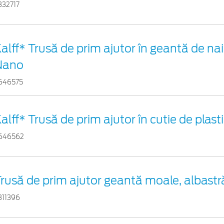
332717
alff* Trusă de prim ajutor în geantă de nai
Nano
646575
alff* Trusă de prim ajutor în cutie de plast
646562
rusă de prim ajutor geantă moale, albastr
311396