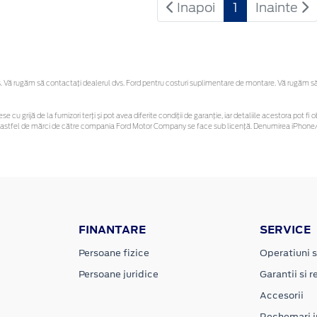
Inapoi
1
Inainte
Vă rugăm să contactaţi dealerul dvs. Ford pentru costuri suplimentare de montare. Vă rugăm să re
se cu grijă de la furnizori terți și pot avea diferite condiții de garanție, iar detaliile acestora pot
unor astfel de mărci de către compania Ford Motor Company se face sub licență. Denumirea iPhone/i
FINANTARE
SERVICE
Persoane fizice
Operatiuni s
Persoane juridice
Garantii si re
Accesorii
Rechemari i