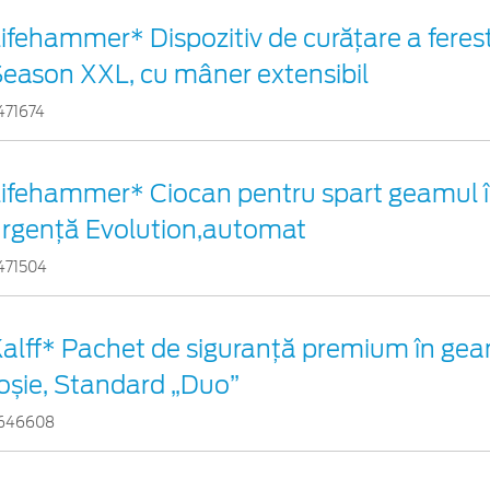
ifehammer* Dispozitiv de curățare a ferest
eason XXL, cu mâner extensibil
471674
ifehammer* Ciocan pentru spart geamul î
rgenţă Evolution,automat
471504
alff* Pachet de siguranţă premium în gea
oșie, Standard „Duo”
646608