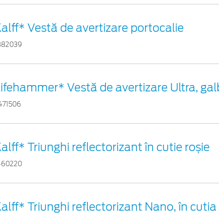
alff* Vestă de avertizare portocalie
882039
ifehammer* Vestă de avertizare Ultra, ga
471506
alff* Triunghi reflectorizant în cutie roșie
460220
alff* Triunghi reflectorizant Nano, în cutia