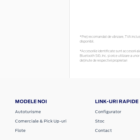
*Preţ recomandat de vânzare, TVA inclus. 
disponibil.
*Accesoriile identificate sunt accesorii ale
Bluetooth SIG, Inc. și orice utilizare a 
deținute de respectivii proprietari
MODELE NOI
LINK-URI RAPIDE
Autoturisme
Configurator
Comerciale & Pick Up-uri
Stoc
Flote
Contact