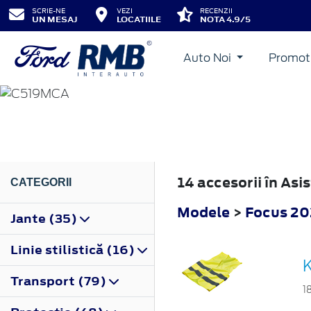
SCRIE-NE
VEZI
RECENZII
UN MESAJ
LOCATIILE
NOTA 4.9/5
Auto Noi
Promot
FOCUS
2022
14 accesorii în As
CATEGORII
Modele
>
Focus 2
Jante (35)
Linie stilistică (16)
K
Transport (79)
1