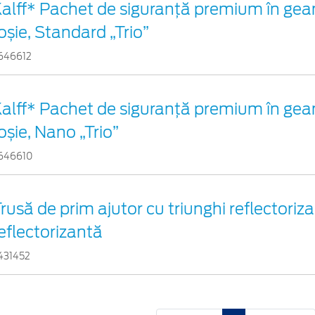
alff* Pachet de siguranţă premium în gea
oșie, Standard „Trio”
646612
alff* Pachet de siguranţă premium în gea
oșie, Nano „Trio”
646610
rusă de prim ajutor cu triunghi reflectoriza
eflectorizantă
431452