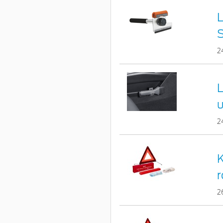
L
S
2
L
u
2
K
r
2