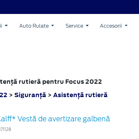
ii
Auto Rulate
Service
Accesorii
istenţă rutieră pentru Focus 2022
022
>
Siguranţă
>
Asistenţă rutieră
alff* Vestă de avertizare galbenă
871128