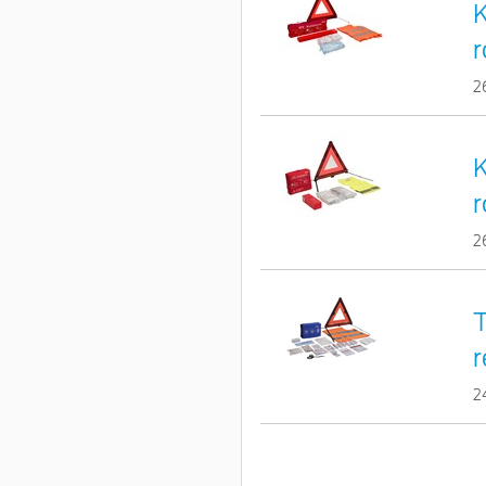
K
r
2
K
r
2
T
r
2