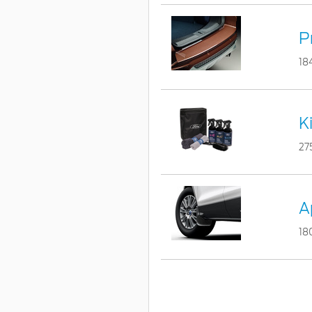
P
18
K
27
A
18