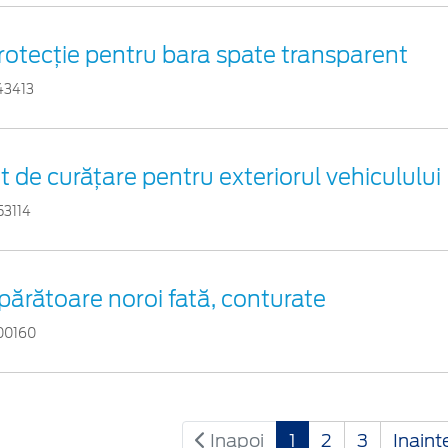
rotecţie pentru bara spate transparent
43413
it de curățare pentru exteriorul vehiculului
53114
părătoare noroi fată, conturate
00160
Inapoi
1
2
3
Inaint