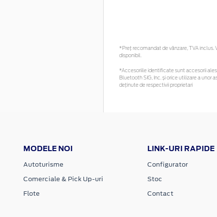
*Preţ recomandat de vânzare, TVA inclus. Vă
disponibil.
*Accesoriile identificate sunt accesorii alese
Bluetooth SIG, Inc. și orice utilizare a un
deținute de respectivii proprietari
MODELE NOI
LINK-URI RAPIDE
Autoturisme
Configurator
Comerciale & Pick Up-uri
Stoc
Flote
Contact