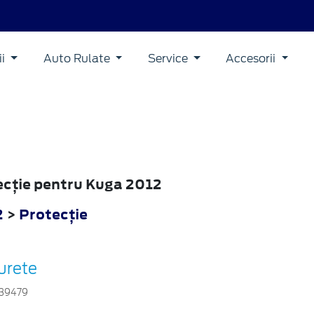
ii
Auto Rulate
Service
Accesorii
tecţie pentru Kuga 2012
2
>
Protecţie
urete
39479