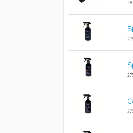
28
S
27
S
27
C
27