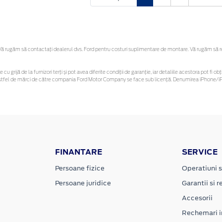
 rugăm să contactaţi dealerul dvs. Ford pentru costuri suplimentare de montare. Vă rugăm să reți
 cu grijă de la furnizori terți și pot avea diferite condiții de garanție, iar detaliile acestora pot f
or astfel de mărci de către compania Ford Motor Company se face sub licență. Denumirea iPhone/iPo
FINANTARE
SERVICE
Persoane fizice
Operatiuni s
Persoane juridice
Garantii si re
Accesorii
Rechemari i