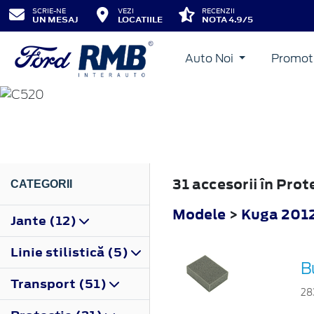
SCRIE-NE
VEZI
RECENZII
UN MESAJ
LOCATIILE
NOTA 4.9/5
Auto Noi
Promot
KUGA
2012
31 accesorii în Pro
CATEGORII
Modele
>
Kuga 201
Jante (12)
Linie stilistică (5)
B
Transport (51)
28