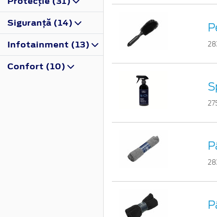
Protecţie (31)
Siguranţă (14)
P
Infotainment (13)
28
Confort (10)
S
27
P
28
P