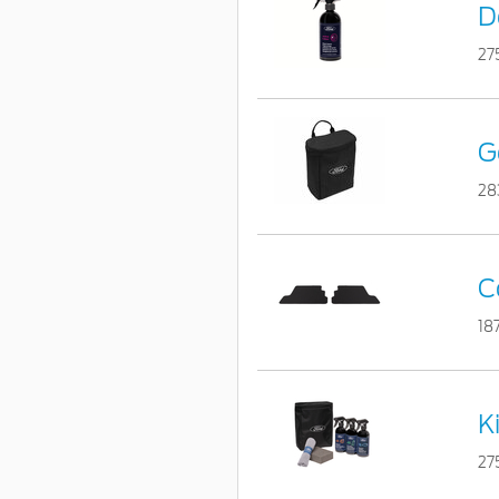
D
27
G
28
C
18
K
27