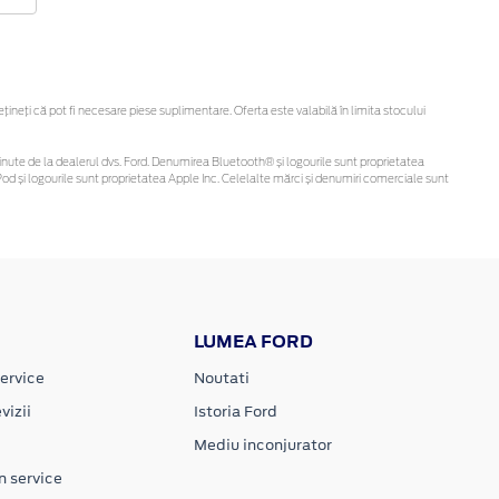
neți că pot fi necesare piese suplimentare. Oferta este valabilă în limita stocului
i obținute de la dealerul dvs. Ford. Denumirea Bluetooth® și logourile sunt proprietatea
d și logourile sunt proprietatea Apple Inc. Celelalte mărci și denumiri comerciale sunt
LUMEA FORD
ervice
Noutati
vizii
Istoria Ford
Mediu inconjurator
n service