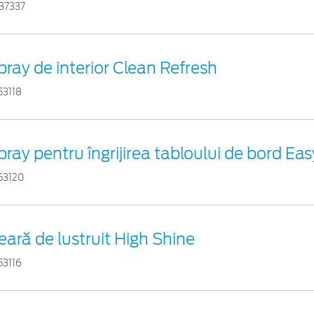
37337
pray de interior Clean Refresh
53118
pray pentru îngrijirea tabloului de bord Ea
53120
eară de lustruit High Shine
53116