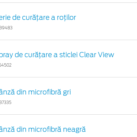
erie de curățare a roților
39483
pray de curățare a sticlei Clear View
54502
ânză din microfibră gri
37335
ânză din microfibră neagră