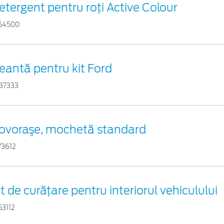
etergent pentru roți Active Colour
54500
eantă pentru kit Ford
37333
ovoraşe, mochetă standard
73612
it de curățare pentru interiorul vehiculului
53112