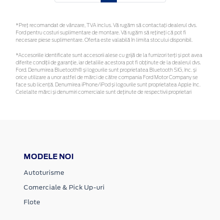
*Preţ recomandat de vânzare, TVA inclus. Vă rugăm să contactaţi dealerul dvs.
Ford pentru costuri suplimentare de montare. Vă rugăm să rețineți că pot fi
necesare piese suplimentare. Oferta este valabilă în limita stocului disponibil.
*Accesoriile identificate sunt accesorii alese cu grijă de la furnizori terți și pot avea
diferite condiții de garanție, iar detaliile acestora pot fi obținute de la dealerul dvs.
Ford. Denumirea Bluetooth® și logourile sunt proprietatea Bluetooth SIG, Inc. și
orice utilizare a unor astfel de mărci de către compania Ford Motor Company se
face sub licență. Denumirea iPhone/iPod și logourile sunt proprietatea Apple Inc.
Celelalte mărci și denumiri comerciale sunt deținute de respectivii proprietari
MODELE NOI
Autoturisme
Comerciale & Pick Up-uri
Flote