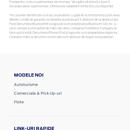
Ford pentru costuri suplimentare de montare. Vă rugăm să rețineți că pot fi
necesare piese suplimentare. Oferta este valabilă în limita stocului disponibil.
*Accesoriile identificate sunt accesorii alese cu grijă de la furnizori terți și pot avea
diferite condiții de garanție, iar detaliile acestora pot fi obținute de la dealerul dvs.
Ford. Denumirea Bluetooth® și logourile sunt proprietatea Bluetooth SIG, Inc. și
orice utilizare a unor astfel de mărci de către compania Ford Motor Company se
face sub licență. Denumirea iPhone/iPod și logourile sunt proprietatea Apple Inc.
Celelalte mărci și denumiri comerciale sunt deținute de respectivii proprietari
MODELE NOI
Autoturisme
Comerciale & Pick Up-uri
Flote
LINK-URI RAPIDE