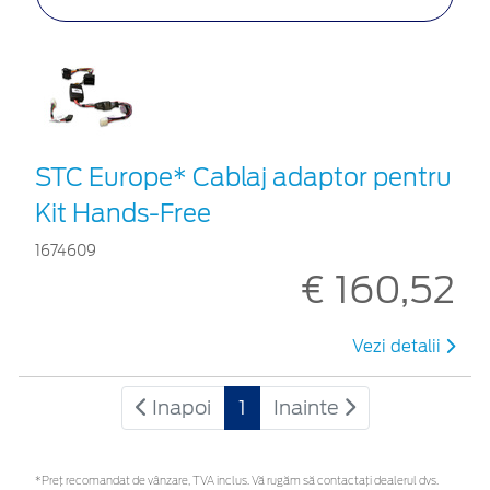
STC Europe* Cablaj adaptor pentru
Kit Hands-Free
1674609
€ 160,52
Vezi detalii
Inapoi
1
Inainte
*Preţ recomandat de vânzare, TVA inclus. Vă rugăm să contactaţi dealerul dvs.