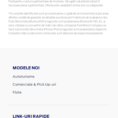
Ford pentru costuri suplimentare de montare. Vă rugăm să rețineți că pot fi
necesare piese suplimentare. Oferta este valabilă în limita stocului disponibil.
*Accesoriile identificate sunt accesorii alese cu grijă de la furnizori terți și pot avea
diferite condiții de garanție, iar detaliile acestora pot fi obținute de la dealerul dvs.
Ford. Denumirea Bluetooth® și logourile sunt proprietatea Bluetooth SIG, Inc. și
orice utilizare a unor astfel de mărci de către compania Ford Motor Company se
face sub licență. Denumirea iPhone/iPod și logourile sunt proprietatea Apple Inc.
Celelalte mărci și denumiri comerciale sunt deținute de respectivii proprietari
MODELE NOI
Autoturisme
Comerciale & Pick Up-uri
Flote
LINK-URI RAPIDE