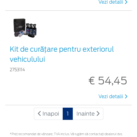
Vezi detalii
Kit de curățare pentru exteriorul
vehiculului
2753114
€ 54,45
Vezi detalii
Inapoi
1
Inainte
*Preţ recomandat de vânzare, TVA inclus. Vă rugăm să contactaţi dealerul dvs.