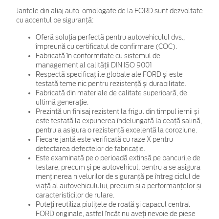
Jantele din aliaj auto-omologate de la FORD sunt dezvoltate
cu accentul pe siguranță:
Oferă soluția perfectă pentru autovehiculul dvs.,
împreună cu certificatul de confirmare (COC).
Fabricată în conformitate cu sistemul de
management al calității DIN ISO 9001
Respectă specificațiile globale ale FORD și este
testată temeinic pentru rezistență și durabilitate.
Fabricată din materiale de calitate superioară, de
ultimă generație.
Prezintă un finisaj rezistent la frigul din timpul iernii și
este testată la expunerea îndelungată la ceață salină,
pentru a asigura o rezistență excelentă la coroziune.
Fiecare jantă este verificată cu raze X pentru
detectarea defectelor de fabricație.
Este examinată pe o perioadă extinsă pe bancurile de
testare, precum și pe autovehicul, pentru a se asigura
menținerea nivelurilor de siguranță pe întreg ciclul de
viață al autovehiculului, precum și a performanțelor și
caracteristicilor de rulare.
Puteți reutiliza piulițele de roată și capacul central
FORD originale, astfel încât nu aveți nevoie de piese