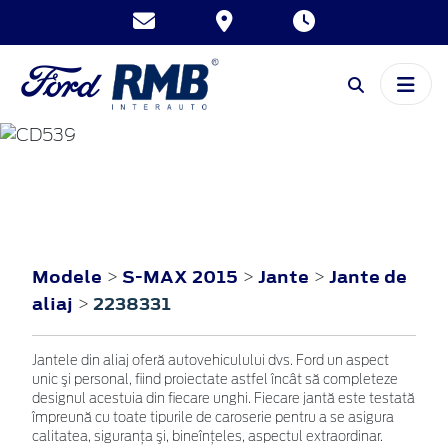
S-MAX
2015
Modele
S-MAX 2015
Jante
Jante de
>
>
>
aliaj
2238331
>
Jantele din aliaj oferă autovehiculului dvs. Ford un aspect
unic şi personal, fiind proiectate astfel încât să completeze
designul acestuia din fiecare unghi. Fiecare jantă este testată
împreună cu toate tipurile de caroserie pentru a se asigura
calitatea, siguranţa şi, bineînţeles, aspectul extraordinar.