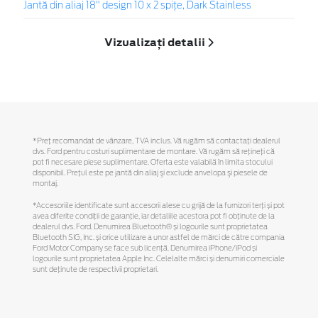
Jantă din aliaj 18" design 10 x 2 spițe, Dark Stainless
Vizualizați detalii
*Preţ recomandat de vânzare, TVA inclus. Vă rugăm să contactaţi dealerul
dvs. Ford pentru costuri suplimentare de montare. Vă rugăm să reţineţi că
pot fi necesare piese suplimentare. Oferta este valabilă în limita stocului
disponibil. Preţul este pe jantă din aliaj şi exclude anvelopa şi piesele de
montaj.
*Accesoriile identificate sunt accesorii alese cu grijă de la furnizori terți și pot
avea diferite condiții de garanție, iar detaliile acestora pot fi obținute de la
dealerul dvs. Ford. Denumirea Bluetooth® și logourile sunt proprietatea
Bluetooth SIG, Inc. și orice utilizare a unor astfel de mărci de către compania
Ford Motor Company se face sub licență. Denumirea iPhone/iPod și
logourile sunt proprietatea Apple Inc. Celelalte mărci și denumiri comerciale
sunt deținute de respectivii proprietari.