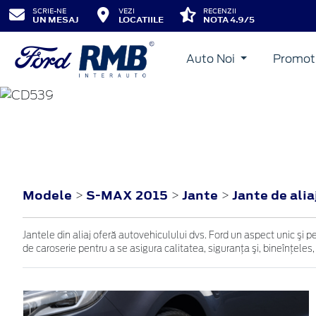
SCRIE-NE
VEZI
RECENZII
UN MESAJ
LOCATIILE
NOTA 4.9/5
Auto Noi
Promot
S-MAX
2015
Modele
S-MAX 2015
Jante
Jante de alia
>
>
>
Jantele din aliaj oferă autovehiculului dvs. Ford un aspect unic şi p
de caroserie pentru a se asigura calitatea, siguranţa şi, bineînţeles,