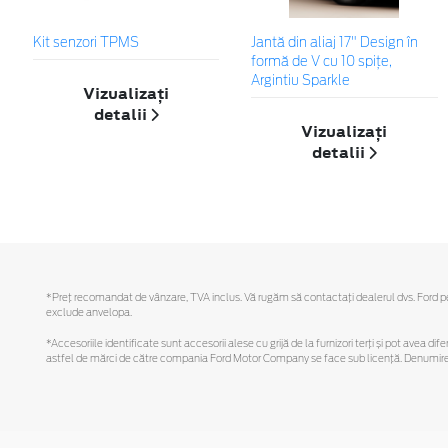
Kit senzori TPMS
Jantă din aliaj 17" Design în
formă de V cu 10 spiţe,
Argintiu Sparkle
Vizualizați
detalii
Vizualizați
detalii
*Preţ recomandat de vânzare, TVA inclus. Vă rugăm să contactaţi dealerul dvs. Ford pentr
exclude anvelopa.
*Accesoriile identificate sunt accesorii alese cu grijă de la furnizori terți și pot avea di
astfel de mărci de către compania Ford Motor Company se face sub licență. Denumirea iP