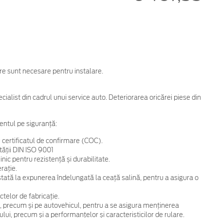
are sunt necesare pentru instalare.
cialist din cadrul unui service auto. Deteriorarea oricărei piese din
entul pe siguranță:
 certificatul de confirmare (COC).
tății DIN ISO 9001
ic pentru rezistență și durabilitate.
rație.
 testată la expunerea îndelungată la ceață salină, pentru a asigura o
telor de fabricație.
, precum și pe autovehicul, pentru a se asigura menținerea
ului, precum și a performanțelor și caracteristicilor de rulare.