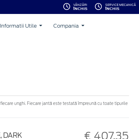
VÂNZĂRI
SERVICE MECANICĂ
ÎNCHIS
ÎNCHIS
Informatii Utile
Compania
 fiecare unghi. Fiecare jantă este testată împreună cu toate tipurile
€ 407,35
E, DARK