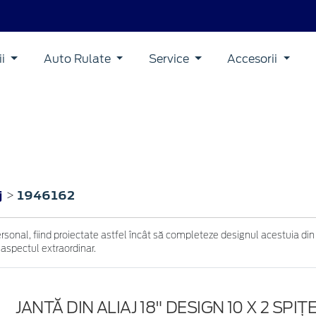
ii
Auto Rulate
Service
Accesorii
j
1946162
>
ersonal, fiind proiectate astfel încât să completeze designul acestuia din
 aspectul extraordinar.
JANTĂ DIN ALIAJ 18" DESIGN 10 X 2 SPIȚ