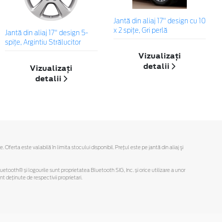
Jantă din aliaj 17" design cu 10
x 2 spițe, Gri perlă
Jantă din aliaj 17" design 5-
spiţe, Argintiu Strălucitor
Vizualizați
detalii
Vizualizați
detalii
rta este valabilă în limita stocului disponibil. Preţul este pe jantă din aliaj şi
Bluetooth® și logourile sunt proprietatea Bluetooth SIG, Inc. și orice utilizare a unor
deținute de respectivii proprietari.