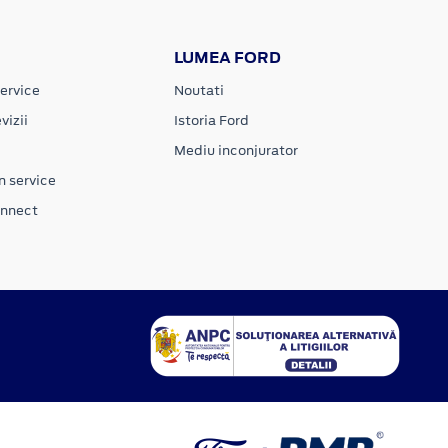
LUMEA FORD
ervice
Noutati
vizii
Istoria Ford
Mediu inconjurator
n service
onnect