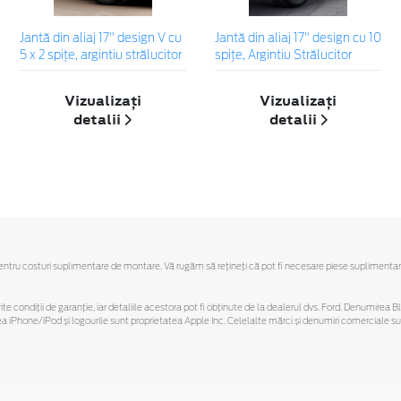
Jantă din aliaj 17" design V cu
Jantă din aliaj 17" design cu 10
5 x 2 spiţe, argintiu strălucitor
spiţe, Argintiu Strălucitor
Vizualizați
Vizualizați
detalii
detalii
u costuri suplimentare de montare. Vă rugăm să reţineţi că pot fi necesare piese suplimentare. Ofe
ferite condiții de garanție, iar detaliile acestora pot fi obținute de la dealerul dvs. Ford. Denumirea 
hone/iPod și logourile sunt proprietatea Apple Inc. Celelalte mărci și denumiri comerciale sunt 