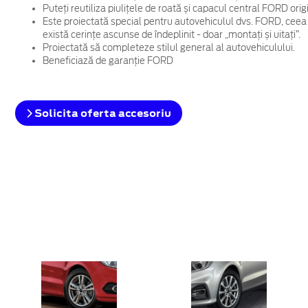
Puteți reutiliza piulițele de roată și capacul central FORD ori
Este proiectată special pentru autovehiculul dvs. FORD, ceea
există cerințe ascunse de îndeplinit - doar „montați și uitați”.
Proiectată să completeze stilul general al autovehiculului.
Beneficiază de garanție FORD
Solicita oferta accesoriu