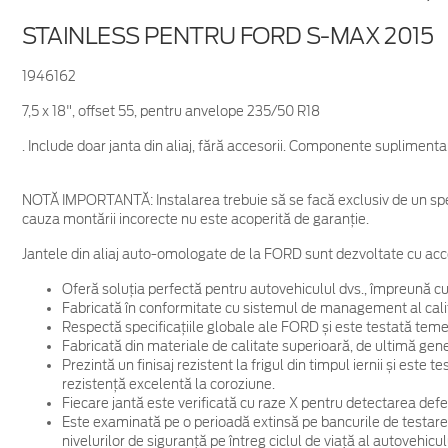
STAINLESS PENTRU FORD S-MAX 2015
1946162
7,5 x 18", offset 55, pentru anvelope 235/50 R18
. Include doar janta din aliaj, fără accesorii. Componente supliment
NOTĂ IMPORTANTĂ:
Instalarea trebuie să se facă exclusiv de un spe
cauza montării incorecte nu este acoperită de garanţie.
Jantele din aliaj auto-omologate de la FORD sunt dezvoltate cu acc
Oferă soluția perfectă pentru autovehiculul dvs., împreună cu
Fabricată în conformitate cu sistemul de management al cali
Respectă specificațiile globale ale FORD și este testată temein
Fabricată din materiale de calitate superioară, de ultimă gene
Prezintă un finisaj rezistent la frigul din timpul iernii și este
rezistență excelentă la coroziune.
Fiecare jantă este verificată cu raze X pentru detectarea defec
Este examinată pe o perioadă extinsă pe bancurile de testare
nivelurilor de siguranță pe întreg ciclul de viață al autovehicul