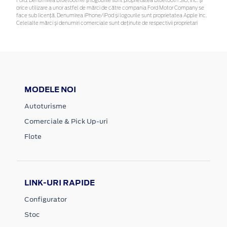
Ford. Denumirea Bluetooth® și logourile sunt proprietatea Bluetooth SIG, Inc. și
orice utilizare a unor astfel de mărci de către compania Ford Motor Company se
face sub licență. Denumirea iPhone/iPod și logourile sunt proprietatea Apple Inc.
Celelalte mărci și denumiri comerciale sunt deținute de respectivii proprietari
MODELE NOI
Autoturisme
Comerciale & Pick Up-uri
Flote
LINK-URI RAPIDE
Configurator
Stoc