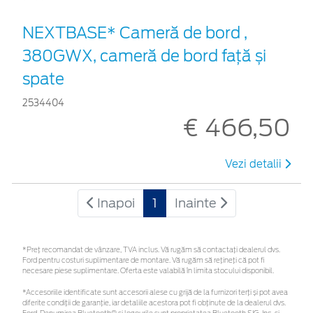
NEXTBASE* Cameră de bord ,
380GWX, cameră de bord față și
spate
2534404
€ 466,50
Vezi detalii
Inapoi
1
Inainte
*Preţ recomandat de vânzare, TVA inclus. Vă rugăm să contactaţi dealerul dvs.
Ford pentru costuri suplimentare de montare. Vă rugăm să rețineți că pot fi
necesare piese suplimentare. Oferta este valabilă în limita stocului disponibil.
*Accesoriile identificate sunt accesorii alese cu grijă de la furnizori terți și pot avea
diferite condiții de garanție, iar detaliile acestora pot fi obținute de la dealerul dvs.