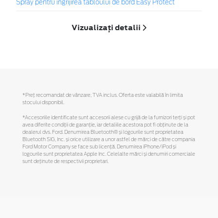
Spray pentru îngrijirea tabloului de bord Easy Protect
Vizualizați detalii
*Preţ recomandat de vânzare, TVA inclus. Oferta este valabilă în limita
stocului disponibil.
*Accesoriile identificate sunt accesorii alese cu grijă de la furnizori terți și pot
avea diferite condiții de garanție, iar detaliile acestora pot fi obținute de la
dealerul dvs. Ford. Denumirea Bluetooth® și logourile sunt proprietatea
Bluetooth SIG, Inc. și orice utilizare a unor astfel de mărci de către compania
Ford Motor Company se face sub licență. Denumirea iPhone/iPod și
logourile sunt proprietatea Apple Inc. Celelalte mărci și denumiri comerciale
sunt deținute de respectivii proprietari.