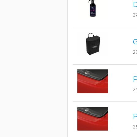
D
2
G
2
P
2
P
2