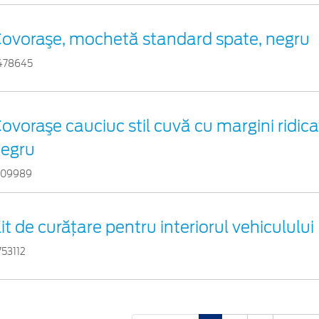
ovoraşe, mochetă standard spate, negru
478645
ovoraşe cauciuc stil cuvă cu margini ridica
egru
109989
it de curățare pentru interiorul vehiculului
753112