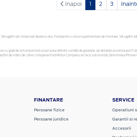
Inapoi
1
2
3
Inain
Vă rugăm să contactaţi dealerul dvs. Ford pentru costuri suplimentare de montare. Vă rugăm să reț
se cu grijă de la furnizori terți și pot avea diferite condiții de garanție, iar detaliile acestora pot
nor astfel de mărci de către compania Ford Motor Company se face sub licență. Denumirea iPhone/i
FINANTARE
SERVICE
Persoane fizice
Operatiuni s
Persoane juridice
Garantii si re
Accesorii