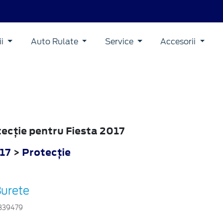
ii
Auto Rulate
Service
Accesorii
tecţie pentru Fiesta 2017
017
>
Protecţie
urete
839479