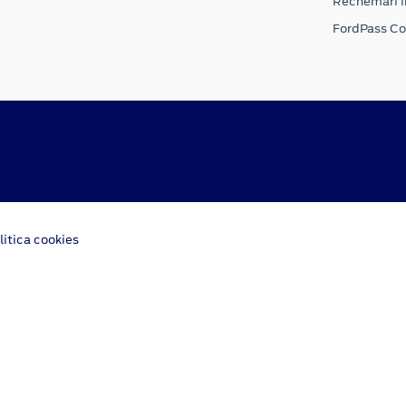
Rechemari i
FordPass C
litica cookies