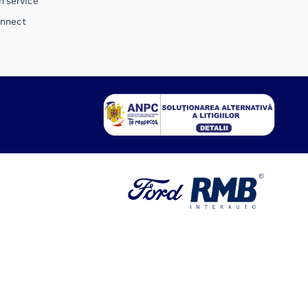
n service
onnect