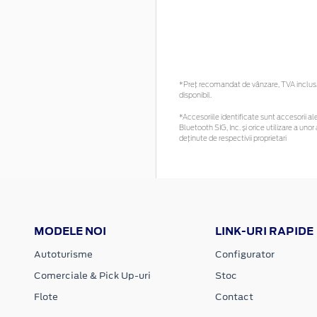
*Preţ recomandat de vânzare, TVA inclus. 
disponibil.
*Accesoriile identificate sunt accesorii ale
Bluetooth SIG, Inc. și orice utilizare a u
deținute de respectivii proprietari
MODELE NOI
LINK-URI RAPIDE
Autoturisme
Configurator
Comerciale & Pick Up-uri
Stoc
Flote
Contact