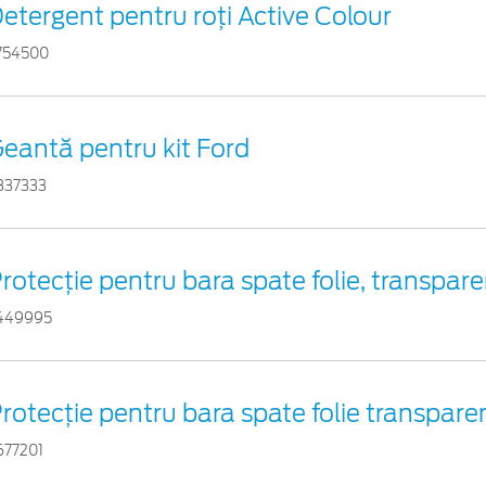
etergent pentru roți Active Colour
754500
eantă pentru kit Ford
837333
rotecţie pentru bara spate folie, transpar
449995
rotecţie pentru bara spate folie transpare
677201