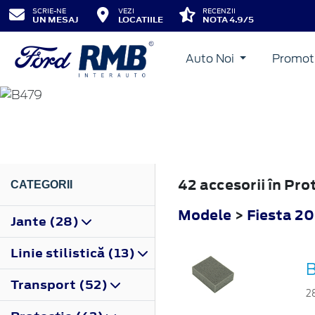
SCRIE-NE
VEZI
RECENZII
UN MESAJ
LOCATIILE
NOTA 4.9/5
Auto Noi
Promot
FIESTA
2017
42 accesorii în Pro
CATEGORII
Modele
>
Fiesta 2
Jante (28)
Linie stilistică (13)
B
Transport (52)
2