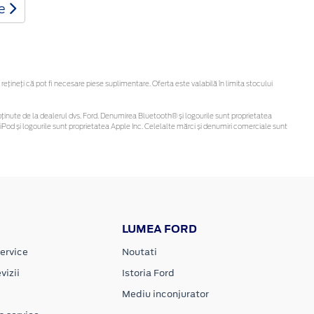
te
ineți că pot fi necesare piese suplimentare. Oferta este valabilă în limita stocului
 fi obținute de la dealerul dvs. Ford. Denumirea Bluetooth® și logourile sunt proprietatea
Pod și logourile sunt proprietatea Apple Inc. Celelalte mărci și denumiri comerciale sunt
LUMEA FORD
ervice
Noutati
vizii
Istoria Ford
Mediu inconjurator