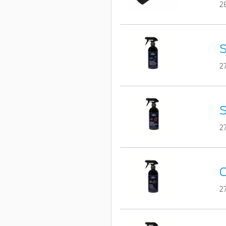
2
S
2
S
2
C
2