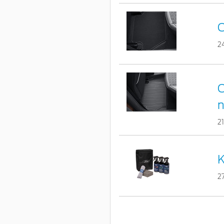
C
2
C
n
2
K
2