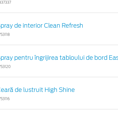
837337
pray de interior Clean Refresh
753118
pray pentru îngrijirea tabloului de bord Ea
753120
eară de lustruit High Shine
753116