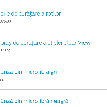
erie de curățare a roților
839483
pray de curățare a sticlei Clear View
754502
ânză din microfibră gri
837335
ânză din microfibră neagră