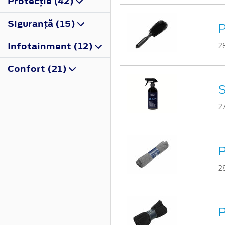
Protecţie (42)
Siguranţă (15)
P
Infotainment (12)
2
Confort (21)
S
2
P
2
P