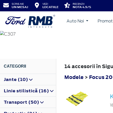
SCRIE-NE
VEZI
RECENZII
UN MESAJ
LOCATIILE
NOTA 4.9/5
Auto Noi
Promot
FOCUS
2004
14 accesorii în Si
CATEGORII
Modele
>
Focus 2
Jante (10)
Linie stilistică (16)
K
Transport (50)
1