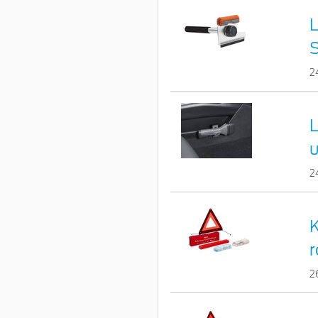
L
S
2
L
u
2
K
r
2