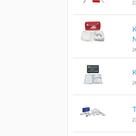
2
K
2
K
2
T
2