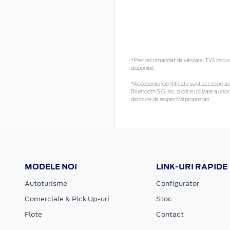
*Preţ recomandat de vânzare, TVA inclus. 
disponibil.
*Accesoriile identificate sunt accesorii ale
Bluetooth SIG, Inc. și orice utilizare a 
deținute de respectivii proprietari
MODELE NOI
LINK-URI RAPIDE
Autoturisme
Configurator
Comerciale & Pick Up-uri
Stoc
Flote
Contact