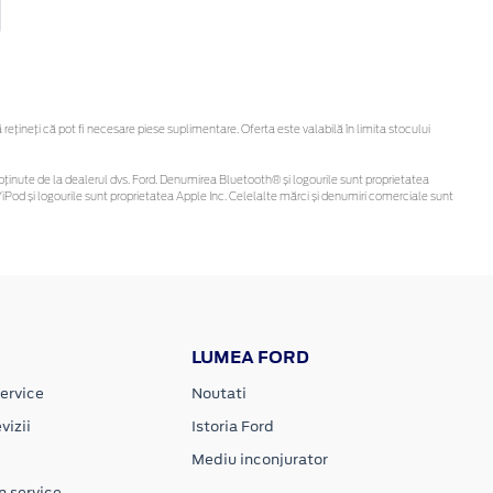
țineți că pot fi necesare piese suplimentare. Oferta este valabilă în limita stocului
 fi obținute de la dealerul dvs. Ford. Denumirea Bluetooth® și logourile sunt proprietatea
Pod și logourile sunt proprietatea Apple Inc. Celelalte mărci și denumiri comerciale sunt
LUMEA FORD
ervice
Noutati
vizii
Istoria Ford
Mediu inconjurator
n service