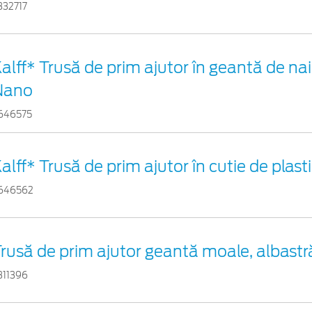
332717
alff* Trusă de prim ajutor în geantă de nai
Nano
646575
alff* Trusă de prim ajutor în cutie de plast
646562
rusă de prim ajutor geantă moale, albastr
311396