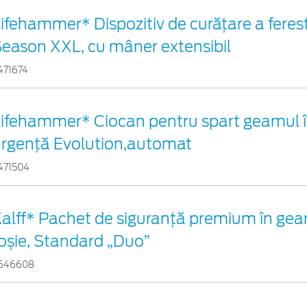
ifehammer* Dispozitiv de curățare a ferest
eason XXL, cu mâner extensibil
471674
ifehammer* Ciocan pentru spart geamul î
rgenţă Evolution,automat
471504
alff* Pachet de siguranţă premium în gea
oșie, Standard „Duo”
646608