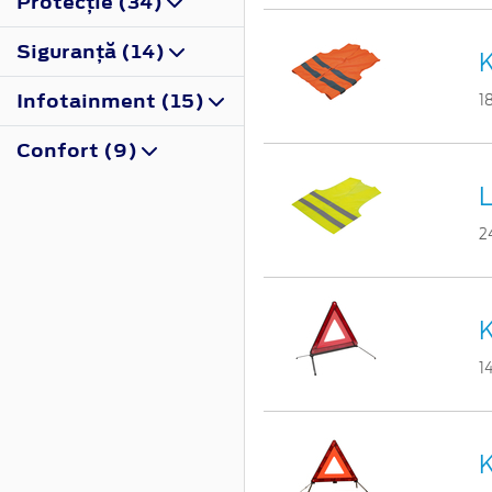
Protecţie (34)
Siguranţă (14)
K
Infotainment (15)
1
Confort (9)
L
2
K
1
K