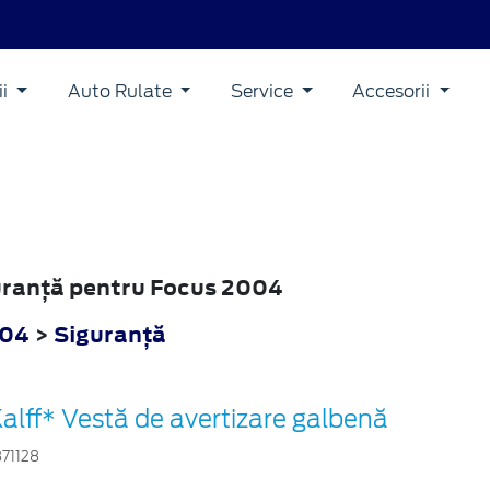
ii
Auto Rulate
Service
Accesorii
guranţă pentru Focus 2004
004
>
Siguranţă
alff* Vestă de avertizare galbenă
871128