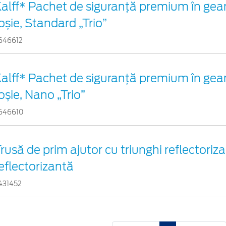
alff* Pachet de siguranţă premium în gea
oșie, Standard „Trio”
646612
alff* Pachet de siguranţă premium în gea
oșie, Nano „Trio”
646610
rusă de prim ajutor cu triunghi reflectoriza
eflectorizantă
431452