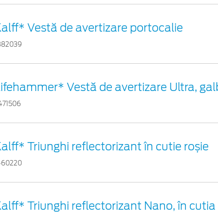
alff* Vestă de avertizare portocalie
882039
ifehammer* Vestă de avertizare Ultra, ga
471506
alff* Triunghi reflectorizant în cutie roșie
460220
alff* Triunghi reflectorizant Nano, în cutia