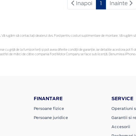
Inapoi
1
Inainte
Vă rugăm să contactaţi dealerul dvs. Ford pentru costuri suplimentare de montare. Vă rugăm să re
se cu grijă de la furnizori terți și pot avea diferite condiții de garanție, iar detaliile acestora pot
unor astfel de mărci de către compania Ford Motor Company se face sub licență. Denumirea iPhone/i
FINANTARE
SERVICE
Persoane fizice
Operatiuni s
Persoane juridice
Garantii si re
Accesorii
Rechemari i