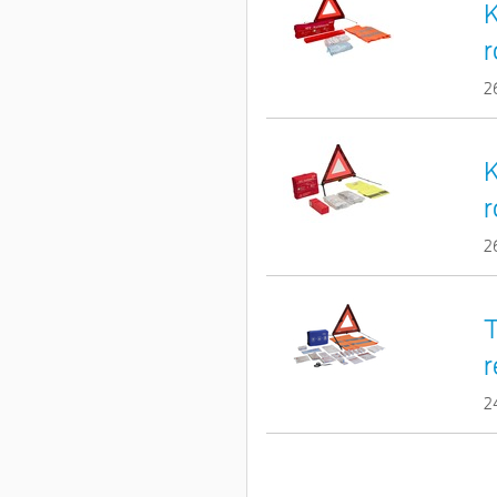
K
r
2
K
r
2
T
r
2