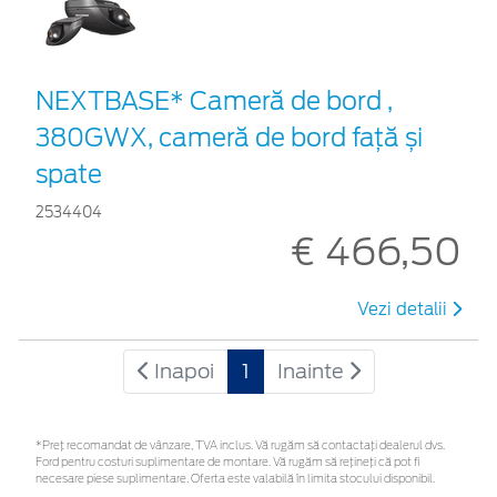
NEXTBASE* Cameră de bord ,
380GWX, cameră de bord față și
spate
2534404
€ 466,50
Vezi detalii
Inapoi
1
Inainte
*Preţ recomandat de vânzare, TVA inclus. Vă rugăm să contactaţi dealerul dvs.
Ford pentru costuri suplimentare de montare. Vă rugăm să rețineți că pot fi
necesare piese suplimentare. Oferta este valabilă în limita stocului disponibil.