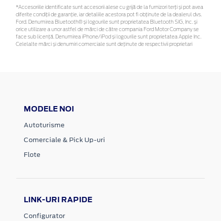
*Accesoriile identificate sunt accesorii alese cu grijă de la furnizori terți și pot avea
diferite condiții de garanție, iar detaliile acestora pot fi obținute de la dealerul dvs.
Ford. Denumirea Bluetooth® și logourile sunt proprietatea Bluetooth SIG, Inc. și
orice utilizare a unor astfel de mărci de către compania Ford Motor Company se
face sub licență. Denumirea iPhone/iPod și logourile sunt proprietatea Apple Inc.
Celelalte mărci și denumiri comerciale sunt deținute de respectivii proprietari
MODELE NOI
Autoturisme
Comerciale & Pick Up-uri
Flote
LINK-URI RAPIDE
Configurator